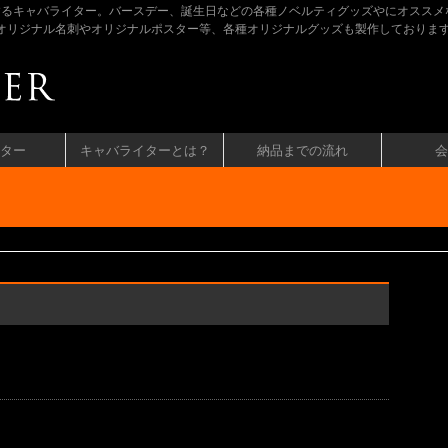
するキャバライター。バースデー、誕生日などの各種ノベルティグッズやにオススメ
ラのオリジナル名刺やオリジナルポスター等、各種オリジナルグッズも製作しておりま
ター
キャバライターとは？
納品までの流れ
会