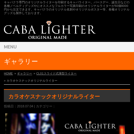
キャバクラ専門のオリジナルライターを印刷するキャバライター。バースデー、誕生日などの
各種ノベルティグッズやにオススメなフルカラー写真印刷のオリジナルライターが50個8000
円から注文できます。キャバクラのオリジナル名刺やオリジナルポスター等、各種オリジナル
グッズも製作しております。
MENU
ギャラリー
HOME
»
ギャラリー
»
CL01スライド式薄型ライター
» カラオケスナックオリジナルライター
カラオケスナックオリジナルライター
投稿日：2018.07.04 | カテゴリー：