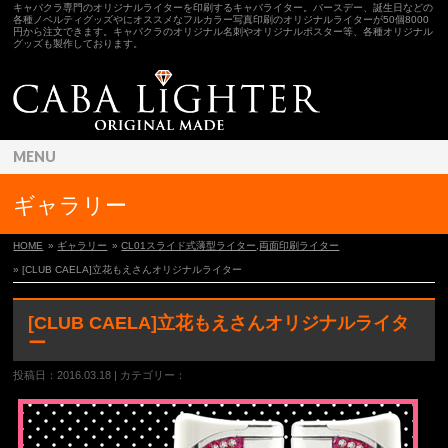
キャバクラ専門のオリジナルライターを印刷するキャバライター。バースデー、誕生日などの
各種ノベルティグッズやにオススメなフルカラー写真印刷のオリジナルライターが50個8000
円から注文できます。キャバクラのオリジナル名刺やオリジナルポスター等、各種オリジナル
グッズも製作しております。
MENU
ギャラリー
HOME
»
ギャラリー
»
CL01スライド式薄型ライター
,
両面印刷ライター
» [CLUB CAELA]立花もえさんオリジナルライター
[CLUB CAELA]立花もえさんオリジナルライタ
ー
投稿日：2016.03.18 | カテゴリー：