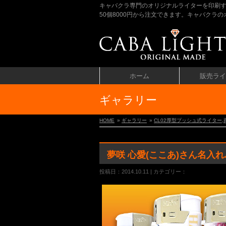
キャバクラ専門のオリジナルライターを印刷
50個8000円から注文できます。キャバク
ホーム
販売ライ
ギャラリー
HOME
»
ギャラリー
»
CL02厚型プッシュ式ライター
,
夢咲 心愛(ここあ)さん名入
投稿日：2014.10.11 | カテゴリー：