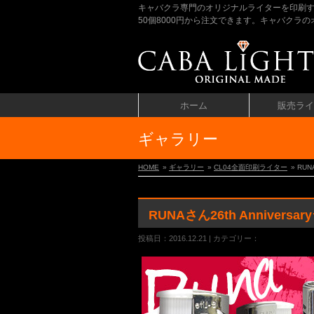
キャバクラ専門のオリジナルライターを印刷
50個8000円から注文できます。キャバク
ホーム
販売ライ
ギャラリー
HOME
»
ギャラリー
»
CL04全面印刷ライター
» RUN
RUNAさん26th Anniversa
投稿日：2016.12.21 | カテゴリー：