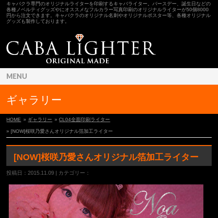
キャバクラ専門のオリジナルライターを印刷するキャバライター。バースデー、誕生日などの
各種ノベルティグッズやにオススメなフルカラー写真印刷のオリジナルライターが50個8000
円から注文できます。キャバクラのオリジナル名刺やオリジナルポスター等、各種オリジナル
グッズも製作しております。
MENU
ギャラリー
HOME
»
ギャラリー
»
CL04全面印刷ライター
» [NOW]桜咲乃愛さんオリジナル箔加工ライター
[NOW]桜咲乃愛さんオリジナル箔加工ライター
投稿日：2015.11.09 | カテゴリー：