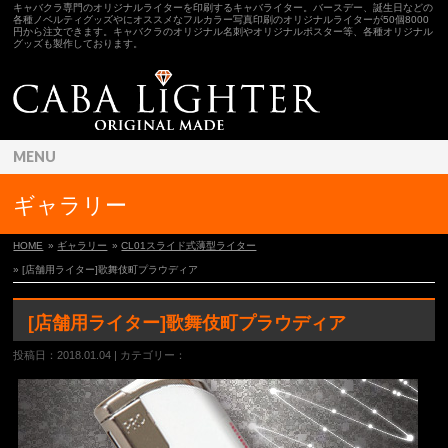
キャバクラ専門のオリジナルライターを印刷するキャバライター。バースデー、誕生日などの
各種ノベルティグッズやにオススメなフルカラー写真印刷のオリジナルライターが50個8000
円から注文できます。キャバクラのオリジナル名刺やオリジナルポスター等、各種オリジナル
グッズも製作しております。
MENU
ギャラリー
HOME
»
ギャラリー
»
CL01スライド式薄型ライター
» [店舗用ライター]歌舞伎町プラウディア
[店舗用ライター]歌舞伎町プラウディア
投稿日：2018.01.04 | カテゴリー：