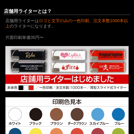
店舗用ライターとは？
店舗用ライターは
ロゴと文字のみの一色印刷
、
注文本数1000本以
上
のライターになります。
片面印刷単価35円〜