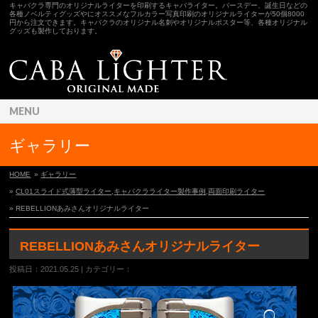
キャバクラ専門のオリジナルライターを印刷するキャバライター。バースデー、誕生日などの
各種ノベルティグッズやにオススメなフルカラー写真印刷のオリジナルライターが50個8000
円から注文できます。キャバクラのオリジナル名刺やオリジナルポスター等、各種オリジナル
グッズも製作しております。
MENU
ギャラリー
HOME
»
ギャラリー
»
CL01スライド式薄型ライター
,
キャバクラライター製作事例
,
両面印刷ライター
» REBELLIONあみさんオリジナルライター
REBELLIONあみさんオリジナルライター
投稿日：2021.05.25 | カテゴリー：