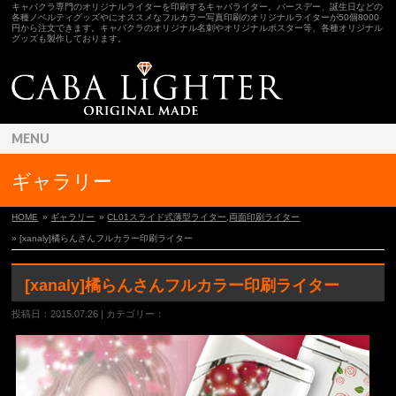
キャバクラ専門のオリジナルライターを印刷するキャバライター。バースデー、誕生日などの
各種ノベルティグッズやにオススメなフルカラー写真印刷のオリジナルライターが50個8000
円から注文できます。キャバクラのオリジナル名刺やオリジナルポスター等、各種オリジナル
グッズも製作しております。
MENU
ギャラリー
HOME
»
ギャラリー
»
CL01スライド式薄型ライター
,
両面印刷ライター
» [xanaly]橘らんさんフルカラー印刷ライター
[xanaly]橘らんさんフルカラー印刷ライター
投稿日：2015.07.26 | カテゴリー：