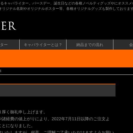
するキャバライター。バースデー、誕生日などの各種ノベルティグッズやにオススメ
ラのオリジナル名刺やオリジナルポスター等、各種オリジナルグッズも製作しておりま
ター
キャバライターとは？
納品までの流れ
会
絡
り厚く御礼申し上げます。
諸経費の値上がりにより、2022年7月11日以降のご注文よ
ことになりました。
けいたしますが、何卒、ご理解ご了承いただけますようお願い