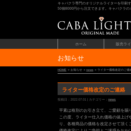
キャバクラ専門のオリジナルライターを印刷
50個8000円から注文できます。キャバク
ホーム
販売ライ
お知らせ
HOME
» お知らせ
»
news
» ライター価格改定のご連
ライター価格改定のご連絡
投稿日：2022.07.01 | カテゴリー：
news
平素は格別のお引き立て、ご愛顧を賜
この度、ライター仕入れ価格の値上げや
り、各種商品の価格を改定させて頂く
価格改定によりご負担とご迷惑をおか