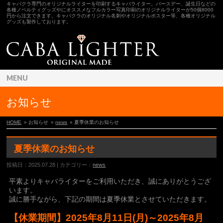
キャバクラ専門のオリジナルライターを印刷するキャバライター。バースデー、誕生日などの
各種ノベルティグッズやにオススメなフルカラー写真印刷のオリジナルライターが50個8000
円から注文できます。キャバクラのオリジナル名刺やオリジナルポスター等、各種オリジナル
グッズも製作しております。
MENU
お知らせ
HOME
» お知らせ
»
news
» 夏季休業のお知らせ
夏季休業のお知らせ
投稿日：2025.07.28 | カテゴリー：
news
平素よりキャバライターをご利用いただき、誠にありがとうござ
います。
誠に勝手ながら、下記の期間は夏季休業とさせていただきます。
【休業期間】
2025
年
8
月
11
日
(
月
)
～
2025
年
8
月