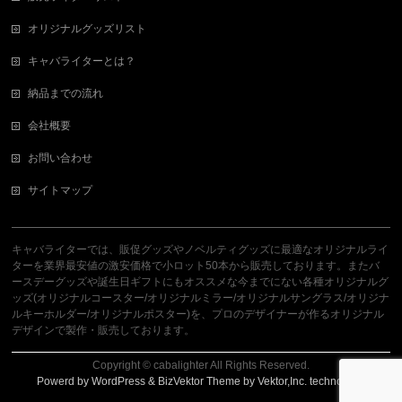
オリジナルグッズリスト
キャバライターとは？
納品までの流れ
会社概要
お問い合わせ
サイトマップ
キャバライターでは、販促グッズやノベルティグッズに最適なオリジナルライ
ターを業界最安値の激安価格で小ロット50本から販売しております。またバ
ースデーグッズや誕生日ギフトにもオススメな今までにない各種オリジナルグ
ッズ(オリジナルコースター/オリジナルミラー/オリジナルサングラス/オリジナ
ルキーホルダー/オリジナルポスター)を、プロのデザイナーが作るオリジナル
デザインで製作・販売しております。
Copyright ©
cabalighter
All Rights Reserved.
Powerd by
WordPress
&
BizVektor Theme
by
Vektor,Inc.
technology.