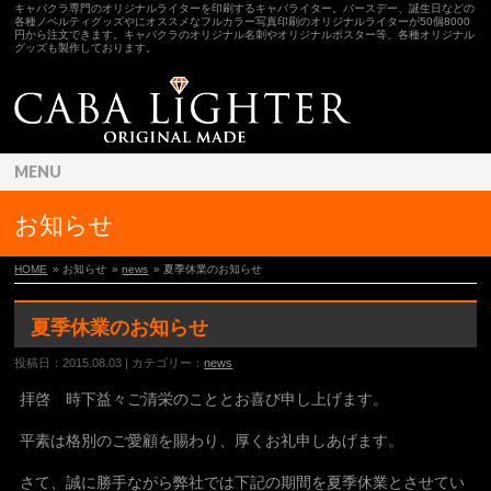
キャバクラ専門のオリジナルライターを印刷するキャバライター。バースデー、誕生日などの
各種ノベルティグッズやにオススメなフルカラー写真印刷のオリジナルライターが50個8000
円から注文できます。キャバクラのオリジナル名刺やオリジナルポスター等、各種オリジナル
グッズも製作しております。
MENU
お知らせ
HOME
» お知らせ
»
news
» 夏季休業のお知らせ
夏季休業のお知らせ
投稿日：2015.08.03 | カテゴリー：
news
拝啓 時下益々ご清栄のこととお喜び申し上げます。
平素は格別のご愛顧を賜わり、厚くお礼申しあげます。
さて、誠に勝手ながら弊社では下記の期間を夏季休業とさせてい