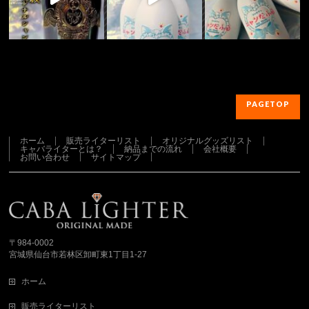
PAGETOP
ホーム
販売ライターリスト
オリジナルグッズリスト
キャバライターとは？
納品までの流れ
会社概要
お問い合わせ
サイトマップ
さらに読み込む...
Instagram でフォロー
〒984-0002
宮城県仙台市若林区卸町東1丁目1-27
ホーム
販売ライターリスト