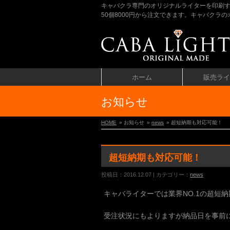
キャバクラ専門のオリジナルライターを印刷
50個8000円から注文できます。キャバク
ホーム
販売ライ
お知らせ
HOME
» お知らせ
»
news
» 超短納期も対応可能！
超短納期も対応可能！
投稿日：2016.12.07 | カテゴリー：
news
キャバライターでは業界NO.1の超短
受注状況にもよりますが納品日を事前