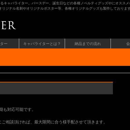
するキャバライター。バースデー、誕生日などの各種ノベルティグッズやにオススメ
ラのオリジナル名刺やオリジナルポスター等、各種オリジナルグッズも製作しておりま
ター
キャバライターとは？
納品までの流れ
会
納期も対応可能です。
にご相談頂ければ、最大限間に合う様手配させて頂きます。