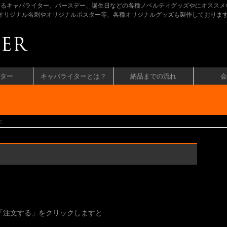
するキャバライター。バースデー、誕生日などの各種ノベルティグッズやにオススメ
ラのオリジナル名刺やオリジナルポスター等、各種オリジナルグッズも製作しておりま
ター
キャバライターとは？
納品までの流れ
会
た
「注文する」をクリックしますと